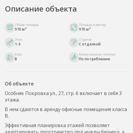
Описание объекта
Общая площадь
Площадь в аренду
2
2
970 м
970 м
Этаж
Отделка
1-3
С отделкой
Класс
Коммунальные платежи
B
По потреблению
Об объекте
Особняк Покровка ул., 27, стр. 6 включает в себя 3
этажа.
В нем сдаются в аренду офисные помещения класса
B.
Эффективная планировка этажей позволяет
адаптировать пространство под нужды бизнеса, а