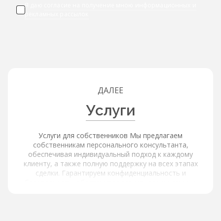
Я даю
согласие на получение мною информационных и
рекламных рассылок
ДАЛЕЕ
Услуги
Услуги для собственников Мы предлагаем
собственникам персонального консультанта,
обеспечивая индивидуальный подход к каждому
клиенту, а также полную поддержку на всех этапах
сделки. Гарантируем конфиденциальность и
безопасность, обеспечивая защиту ваших данных.
Услуги для покупателей и арендаторов Наша платформа
обеспечивает расширенный поиск и фильтрацию через
интерактивную карту с объектами и инфраструктурой,
используя фильтры по типу объекта, цене, площади,