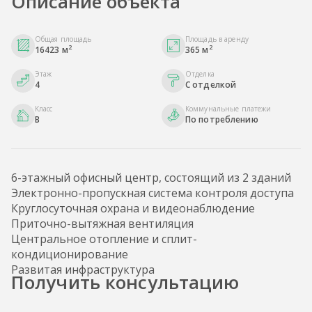
Описание объекта
Общая площадь
Площадь в аренду
2
2
16423 м
365 м
Этаж
Отделка
4
С отделкой
Класс
Коммунальные платежи
B
По потреблению
6-этажный офисный центр, состоящий из 2 зданий
Электронно-пропускная система контроля доступа
Круглосуточная охрана и видеонаблюдение
Приточно-вытяжная вентиляция
Центральное отопление и сплит-
кондиционирование
Развитая инфраструктура
Получить консультацию