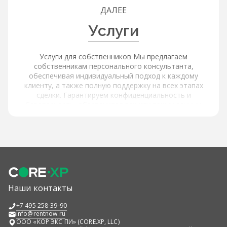
ДАЛЕЕ
Услуги
Услуги для собственников Мы предлагаем
собственникам персонального консультанта,
обеспечивая индивидуальный подход к каждому
клиенту, а также полную поддержку на всех этапах
сделки. Гарантируем конфиденциальность и
безопасность, обеспечивая защиту ваших данных.
Услуги для покупателей и арендаторов Наша платформа
обеспечивает расширенный поиск и фильтрацию через
интерактивную карту с объектами и инфраструктурой,
используя фильтры по типу объекта, цене, площади,
локации и другим параметрам, а также содержит
актуальные и проверенные предложения от
собственников. Мы предлагаем детальную информацию
об объектах: подробные описания и характеристики,
Наши контакты
высококачественные фотографии и виртуальные туры,
информацию об окружающей инфраструктуре и
+7 495 258-39-90
транспортной доступности. Поддержка наших
info@rentnow.ru
консультантов включает помощь в подборе
ООО «КОР ЭКС ПИ» (CORE.XP, LLC)