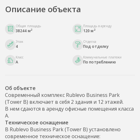
Описание объекта
Общая площадь
Площадь в аренду
2
2
38244 м
120 м
Этаж
Отделка
4
Под отделку
Класс
Коммунальные платежи
A
По потреблению
Об объекте
Современный комплекс Rublevo Business Park
(Tower B) включает в себя 2 здания и 12 этажей.
В нем сдаются в аренду офисные помещения класса
А.
Техническое оснащение
В Rublevo Business Park (Tower B) установлено
современное техническое оснащение: