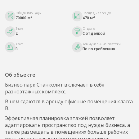
Общая площадь
Площадь в аренду
2
2
70000 м
470 м
Этаж
Отделка
2
С отделкой
Класс
Коммунальные платежи
B
По потреблению
Об объекте
Бизнес-парк Станколит включает в себя
разноэтажных комплекс.
В нем сдаются в аренду офисные помещения класса
B.
Эффективная планировка этажей позволяет
адаптировать пространство под нужды бизнеса, а
также размещать в помещениях больше рабочих
мест, не жертвуя комфортом сотрудников.