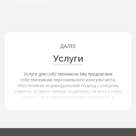
ДАЛЕЕ
Услуги
Услуги для собственников Мы предлагаем
собственникам персонального консультанта,
обеспечивая индивидуальный подход к каждому
клиенту, а также полную поддержку на всех этапах
сделки. Гарантируем конфиденциальность и
безопасность, обеспечивая защиту ваших данных.
Услуги для покупателей и арендаторов Наша платформа
обеспечивает расширенный поиск и фильтрацию через
интерактивную карту с объектами и инфраструктурой,
используя фильтры по типу объекта, цене, площади,
локации и другим параметрам, а также содержит