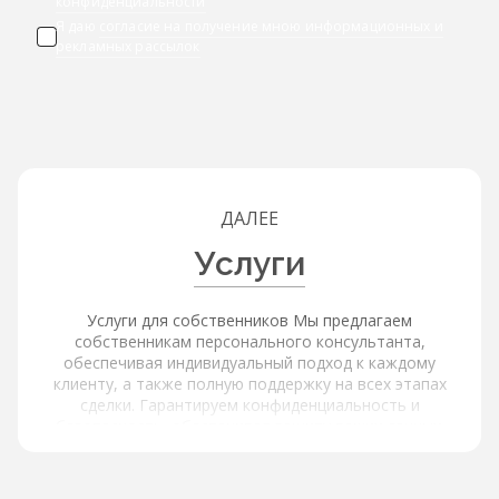
конфиденциальности
Я даю
согласие на получение мною информационных и
рекламных рассылок
ДАЛЕЕ
Услуги
Услуги для собственников Мы предлагаем
собственникам персонального консультанта,
обеспечивая индивидуальный подход к каждому
клиенту, а также полную поддержку на всех этапах
сделки. Гарантируем конфиденциальность и
безопасность, обеспечивая защиту ваших данных.
Услуги для покупателей и арендаторов Наша платформа
обеспечивает расширенный поиск и фильтрацию через
интерактивную карту с объектами и инфраструктурой,