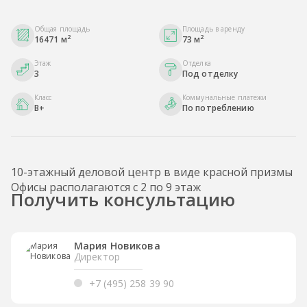
Общая площадь
Площадь в аренду
2
2
16471 м
73 м
Этаж
Отделка
3
Под отделку
Класс
Коммунальные платежи
B+
По потреблению
10-этажный деловой центр в виде красной призмы
Офисы располагаются с 2 по 9 этаж
Получить консультацию
Мария Новикова
Директор
+7 (495) 258 39 90