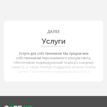
ДАЛЕЕ
Услуги
Услуги для собственников Мы предлагаем
собственникам персонального консультанта,
обеспечивая индивидуальный подход к каждому
клиенту, а также полную поддержку на всех этапах
сделки. Гарантируем конфиденциальность и
безопасность, обеспечивая защиту ваших данных.
Услуги для покупателей и арендаторов Наша платформа
обеспечивает расширенный поиск и фильтрацию через
интерактивную карту с объектами и инфраструктурой,
используя фильтры по типу объекта, цене, площади,
локации и другим параметрам, а также содержит
актуальные и проверенные предложения от