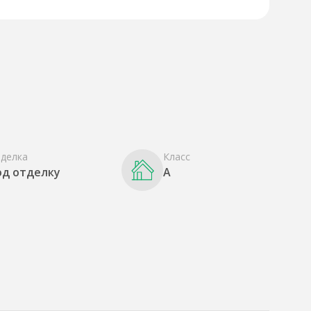
делка
Класс
од отделку
A