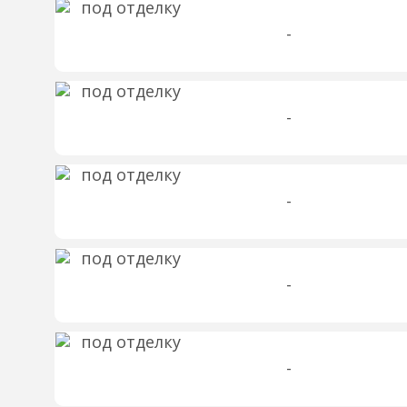
-
-
-
-
-