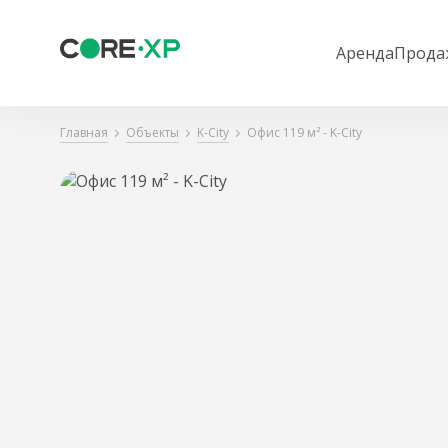
Аренда
Прода
Главная
Объекты
K-City
Офис 119 м² - K-City