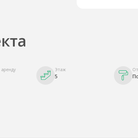
кта
 аренду
Этаж
От
5
П