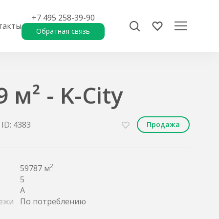
+7 495 258-39-90
такты
Обратная связь
 м² - K-City
ID: 4383
Продажа
2
59787 м
5
A
ежи
По потреблению