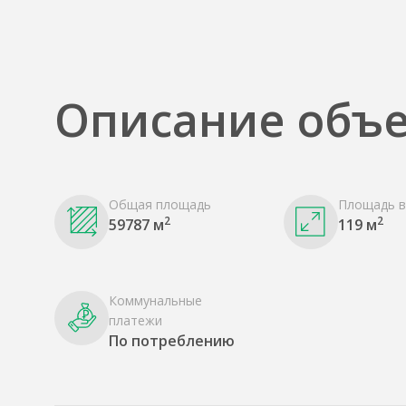
Описание объе
Общая площадь
Площадь в
2
2
59787 м
119 м
Коммунальные
платежи
По потреблению