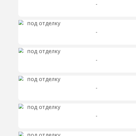
-
-
-
-
-