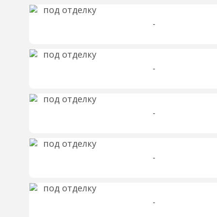
-
-
-
-
-