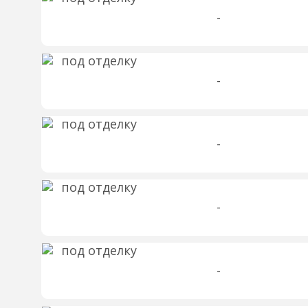
-
-
-
-
-