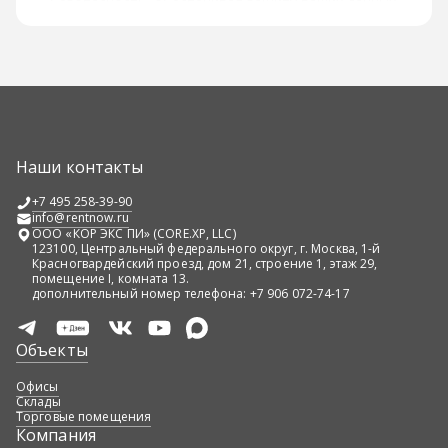
безопасность, обеспечивая защиту ваших данных.
Услуги для покупателей и арендаторов Наша платформа
обеспечивает расширенный поиск и фильтрацию через
интерактивную карту с объектами и инфраструктурой,
используя фильтры по типу объекта, цене, площади,
локации и другим параметрам, а также содержит
актуальные и проверенные предложения от
собственников. Мы предлагаем детальную информацию
об объектах: подробные описания и характеристики,
Наши контакты
высококачественные фотографии и виртуальные туры,
информацию об окружающей инфраструктуре и
+7 495 258-39-90
транспортной доступности. Поддержка наших
info@rentnow.ru
консультантов включает помощь в подборе
ООО «КОР ЭКС ПИ» (CORE.XP, LLC)
123100, Центральный федерального округ, г. Москва, 1-й
оптимального объекта, организацию просмотров и
Красногвардейский проезд, дом 21, строение 1, этаж 29,
переговоров, а также юридическое сопровождение
помещение I, комната 13.
сделки.
дополнительный номер телефона: +7 906 072-74-17
Объекты
Офисы
Склады
Торговые помещения
Компания