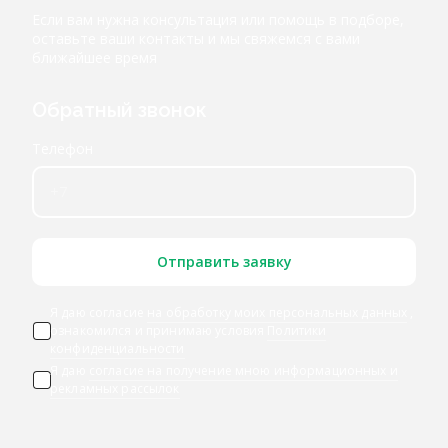
Если вам нужна консультация или помощь в подборе,
оставьте ваши контакты и мы свяжемся с вами
ближайшее время
Обратный звонок
Телефон
Отправить заявку
Я даю согласие
на обработку моих персональных данных
,
ознакомился и принимаю условия
Политики
конфиденциальности
Я даю
согласие на получение мною информационных и
рекламных рассылок