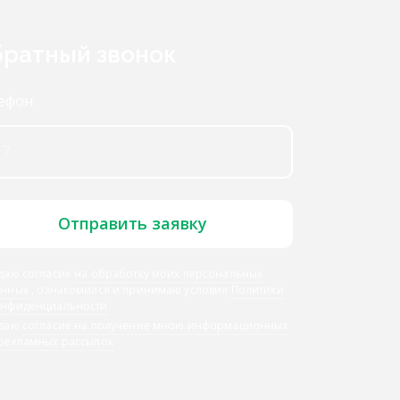
ратный звонок
ефон
Отправить заявку
даю согласие
на обработку моих персональных
анных
, ознакомился и принимаю условия
Политики
онфиденциальности
 даю
согласие на получение мною информационных
 рекламных рассылок