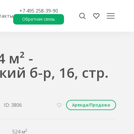
+7 495 258-39-90
такты
Обратная связь
 м² -
ий б-р, 16, стр.
ID: 3806
Аренда/Продажа
2
524 м