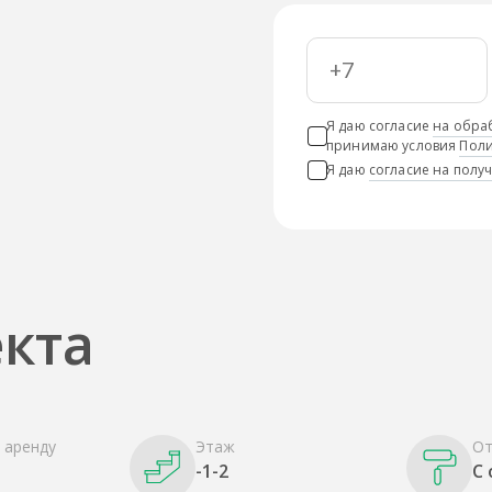
Я даю согласие
на обра
принимаю условия
Поли
Я даю
согласие на пол
кта
 аренду
Этаж
От
-1-2
С