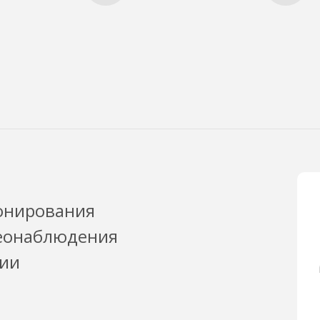
онирования
деонаблюдения
рии