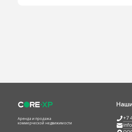
содержит актуальные и прове
об объектах: подробные опис
информацию об окружающей ин
включает помощь в подбор
Наши
+7 
Аренда и продажа
коммерческой недвижимости
inf