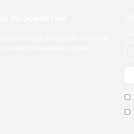
ию по объектам
Об
Тел
 или помощь в подборе, оставьте
я с вами ближайшее время
Я 
д
к
Я
и