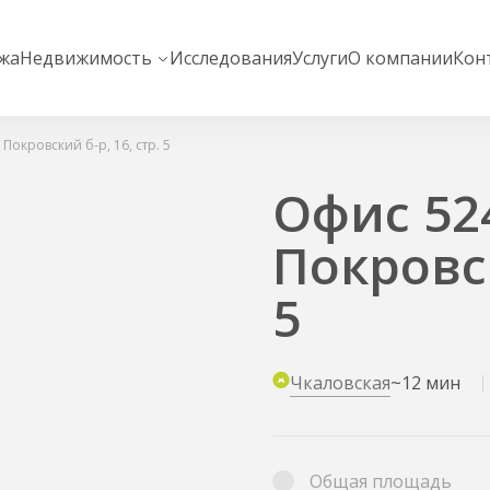
жа
Недвижимость
Исследования
Услуги
О компании
Кон
 Покровский б-р, 16, стр. 5
Офис 524
Покровск
5
Чкаловская
~12 мин
Общая площадь