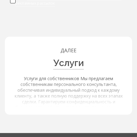
рекламных рассылок
ДАЛЕЕ
Услуги
Услуги для собственников Мы предлагаем
собственникам персонального консультанта,
обеспечивая индивидуальный подход к каждому
клиенту, а также полную поддержку на всех этапах
сделки. Гарантируем конфиденциальность и
безопасность, обеспечивая защиту ваших данных.
Услуги для покупателей и арендаторов Наша платформа
обеспечивает расширенный поиск и фильтрацию через
интерактивную карту с объектами и инфраструктурой,
используя фильтры по типу объекта, цене, площади,
локации и другим параметрам, а также содержит