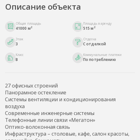
Описание объекта
Общая площадь
Площадь в аренду
2
2
41000 м
515 м
Этаж
Отделка
3
С отделкой
Класс
Коммунальные платежи
B
По потреблению
27 офисных строений
Панорамное остекление
Системы вентиляции и кондиционирования
воздуха
Современные инженерные системы
Телефонные линии связи «Мегатон»
Оптико-волоконная связь
Инфраструктура – столовые, кафе, салон красоты,