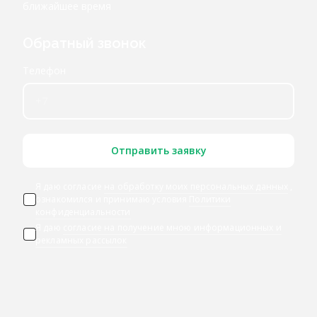
ближайшее время
Обратный звонок
Телефон
Отправить заявку
Я даю согласие
на обработку моих персональных данных
,
ознакомился и принимаю условия
Политики
конфиденциальности
Я даю
согласие на получение мною информационных и
рекламных рассылок