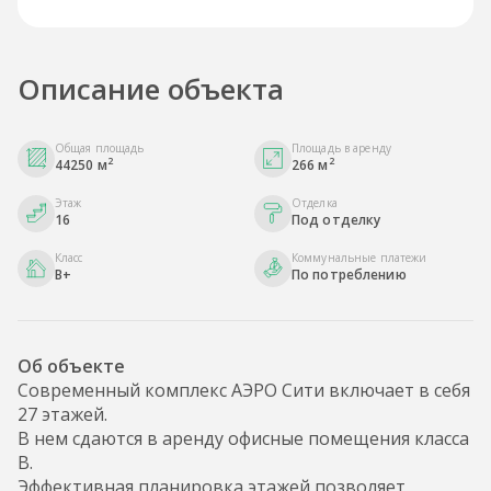
Описание объекта
Общая площадь
Площадь в аренду
2
2
44250 м
266 м
Этаж
Отделка
16
Под отделку
Класс
Коммунальные платежи
B+
По потреблению
Об объекте
Современный комплекс АЭРО Сити включает в себя
27 этажей.
В нем сдаются в аренду офисные помещения класса
B.
Эффективная планировка этажей позволяет