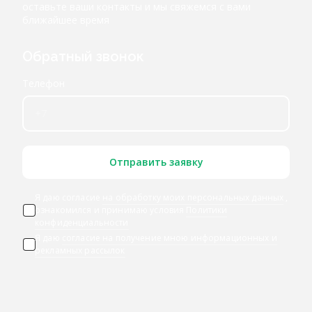
оставьте ваши контакты и мы свяжемся с вами
ближайшее время
Обратный звонок
Телефон
Отправить заявку
Я даю согласие
на обработку моих персональных данных
,
ознакомился и принимаю условия
Политики
конфиденциальности
Я даю
согласие на получение мною информационных и
рекламных рассылок