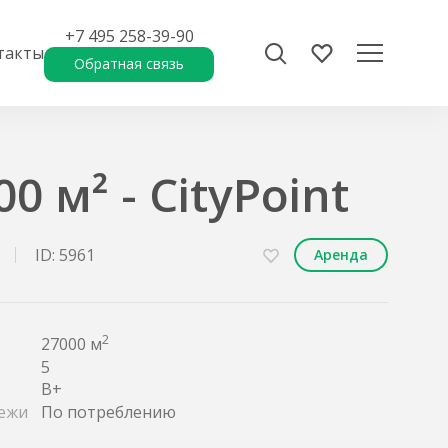
+7 495 258-39-90
такты
Обратная связь
0 м² - CityPoint
ID: 5961
Аренда
2
27000 м
5
B+
ежи
По потреблению