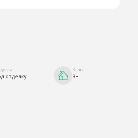
делка
Класс
од отделку
B+