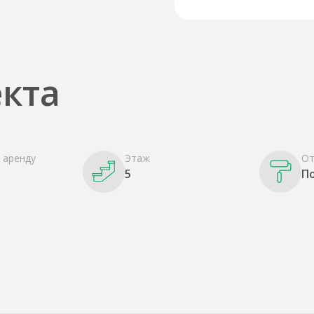
кта
 аренду
Этаж
От
5
П